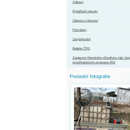
Odkazy
Rybářské závody
Zájemci o členství
Pozvánky
Zarybňování
Bulletin ČRS
Zaplacení členského příspěvku (ale i bri
prostřednictvím programu RIS
Poslední fotografie