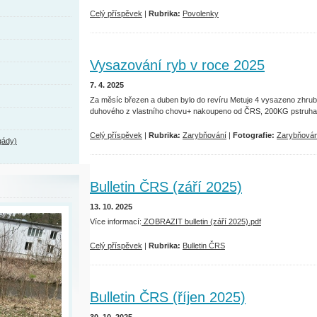
Celý příspěvek
|
Rubrika:
Povolenky
Vysazování ryb v roce 2025
7. 4. 2025
Za měsíc březen a duben bylo do revíru Metuje 4 vysazeno zhrub
duhového z vlastního chovu+ nakoupeno od ČRS, 200KG pstruha 
Celý příspěvek
|
Rubrika:
Zarybňování
|
Fotografie:
Zarybňován
gády)
Bulletin ČRS (září 2025)
13. 10. 2025
Více informací:
ZOBRAZIT bulletin (září 2025).pdf
Celý příspěvek
|
Rubrika:
Bulletin ČRS
Bulletin ČRS (říjen 2025)