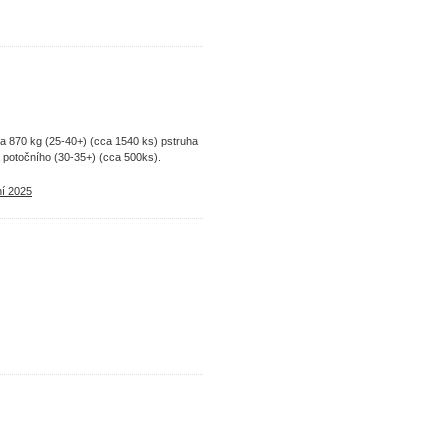
a 870 kg (25-40+) (cca 1540 ks) pstruha
potočního (30-35+) (cca 500ks).
í 2025