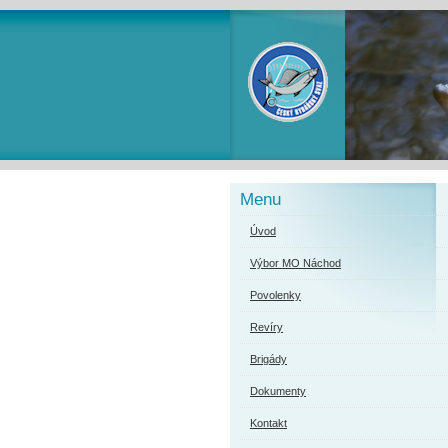
Menu
Úvod
Výbor MO Náchod
Povolenky
Revíry
Brigády
Dokumenty
Kontakt