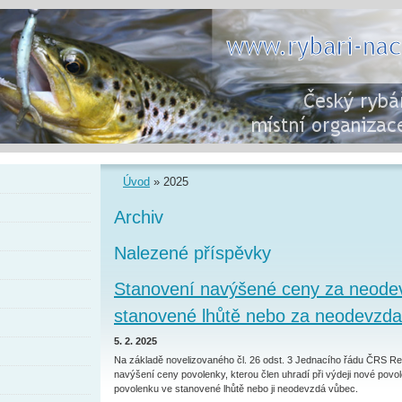
Úvod
»
2025
Archiv
Nalezené příspěvky
Stanovení navýšené ceny za neode
stanovené lhůtě nebo za neodevzd
5. 2. 2025
Na základě novelizovaného čl. 26 odst. 3 Jednacího řádu ČRS R
navýšení ceny povolenky, kterou člen uhradí při výdeji nové povo
povolenku ve stanovené lhůtě nebo ji neodevzdá vůbec.