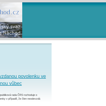
vzdanou povolenku ve
anou vůbec
epubliková rada ČRS rozhoduje o
lenky v případě, že člen neodevzdá