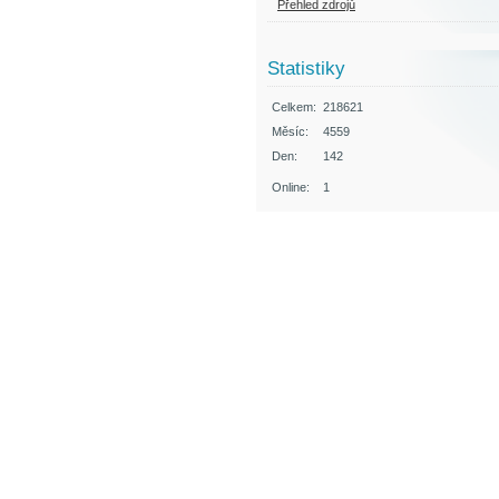
Přehled zdrojů
Statistiky
Celkem:
218621
Měsíc:
4559
Den:
142
Online:
1