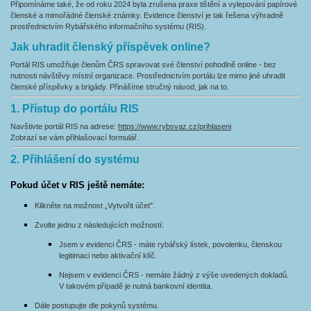
Připomínáme také, že od roku 2024 byla zrušena praxe tištění a vylepování papírové
členské a mimořádné členské známky. Evidence členství je tak řešena výhradně
prostřednictvím Rybářského informačního systému (RIS).
Jak uhradit členský příspěvek online?
Portál RIS umožňuje členům ČRS spravovat své členství pohodlně online - bez
nutnosti návštěvy místní organizace. Prostřednictvím portálu lze mimo jiné uhradit
členské příspěvky a brigády. Přinášíme stručný návod, jak na to.
1. Přístup do portálu RIS
Navštivte portál RIS na adrese:
https://www.rybsvaz.cz/prihlaseni
Zobrazí se vám přihlašovací formulář.
2. Přihlášení do systému
Pokud účet v RIS ještě nemáte:
Klikněte na možnost „Vytvořit účet".
Zvolte jednu z následujících možností:
Jsem v evidenci ČRS - máte rybářský lístek, povolenku, členskou
legitimaci nebo aktivační klíč.
Nejsem v evidenci ČRS - nemáte žádný z výše uvedených dokladů.
V takovém případě je nutná bankovní identita.
Dále postupujte dle pokynů systému.