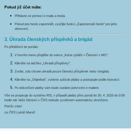
Pokud již účet máte:
Přihlaste se pomocí e-mailu a hesla.
Pokud jste heslo zapomněli, využijte funkci „Zapomenuté heslo" pro jeho
obnovení.
3. Úhrada členských příspěvků a brigád
Po přihlášení do portálu:
V horním menu přejděte do sekce „Karta rybáře > Členství v MO".
Klikněte na tlačítko „Uhradit příspěvky".
Zvolte, zda chcete uhradit pouze členský příspěvek nebo i brigádu.
Klikněte na „Objednat", vyberte způsob platby a postupujte podle instrukcí.
Po dokončení platby vám bude zasláno potvrzení e-mailem.
Vše se propisuje do systému RIS, v případě platby přes portál do 30. 4. 2026 do 0:00
hodin tak Vaše členství v ČRS nebude systémem automaticky ukončeno.
Petrův zdar!
za ČRS Lukáš Mareš