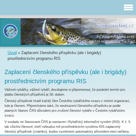
Úvod
»
Zaplacení členského příspěvku (ale i brigády)
prostřednictvím programu RIS
Zaplacení členského příspěvku (ale i brigády)
prostřednictvím programu RIS
Vážené rybářky, vážení rybáři, dovolujeme si připomenout, že poslední termín pro
platbu členských příspěvků je 30. duben.
Členský příspěvek hradí každý člen Českého rybářského svazu v místní organizaci,
kde je členem. Připomínáme také, že neuhrazení členského příspěvku je podle
platných Stanov ČRS důvodem pro zrušení členství rybáře v Českém rybářském
svazu.
V souladu se Stanovami ČRS je nastaven i Rybářský informační systém (RIS). K 1. 5.
tak všichni členové, kteří nebudou mít prostřednictvím systému RIS zaplacený
členský příspěvek (známku), budou systémem automaticky převedeni mezi nečleny.